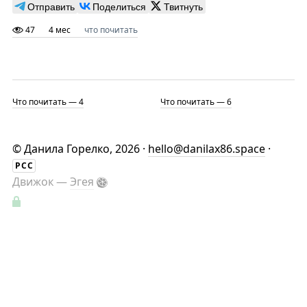
Отправить
Поделиться
Твитнуть
47
4 мес
что почитать
Что почитать — 4
Что почитать — 6
©
Данила Горелко
, 2026 ·
hello@danilax86.space
·
РСС
Движок —
Эгея