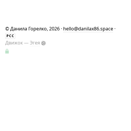
©
Данила Горелко
, 2026 ·
hello@danilax86.space
·
РСС
Движок —
Эгея