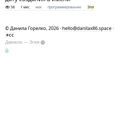
58
1 мес
мак
программирование
Эпл
©
Данила Горелко
, 2026 ·
hello@danilax86.space
·
РСС
Движок —
Эгея