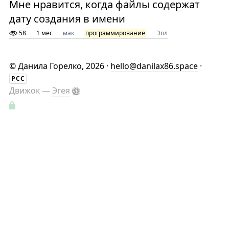
Мне нравится, когда файлы содержат
дату создания в имени
58
1 мес
мак
программирование
Эпл
©
Данила Горелко
, 2026 ·
hello@danilax86.space
·
РСС
Движок —
Эгея